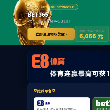
首页
公司概况
团队队伍