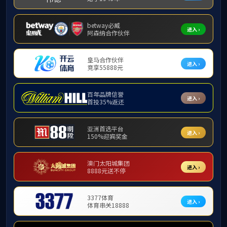
友情链接：
电话：+86-29-81891388、81891117
邮箱：rwxy@xidian.edu.cn
地址：西安市西沣路兴隆段226号南校区信远楼Ⅱ区 710100