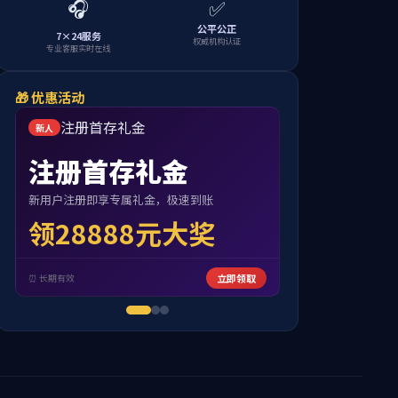
跳转
页
0100
官方微信
安聚力