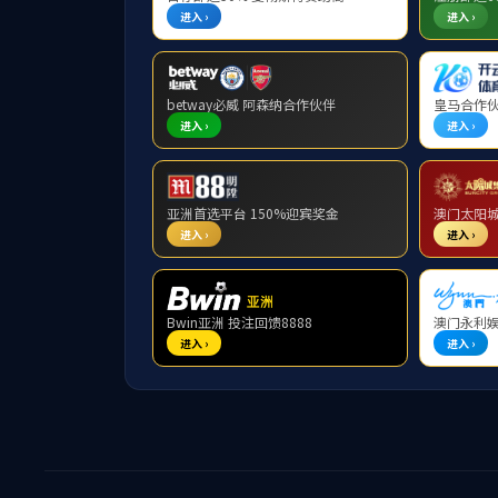
文档下载
当前位置：
首页
友情链接：
Copy