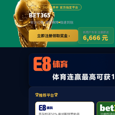
首页
公司概况
团队队伍