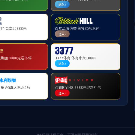
团队队伍
历史系
讲师
李皓
张雨