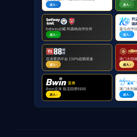
团队队伍
当前位置：
首页
哲学系
中文系
艺术系
历史系
任兆杰
教授