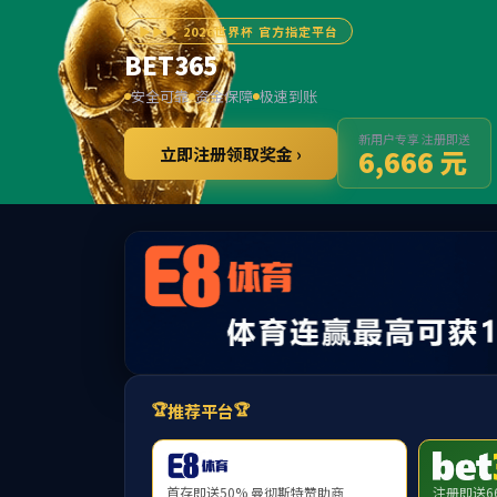
首页
公司概况
团队队伍